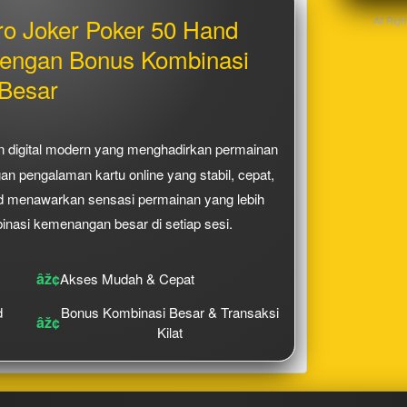
o Joker Poker 50 Hand
All Ri
dengan Bonus Kombinasi
Besar
an digital modern yang menghadirkan permainan
 pengalaman kartu online yang stabil, cepat,
nd menawarkan sensasi permainan yang lebih
nasi kemenangan besar di setiap sesi.
âž¢
Akses Mudah & Cepat
d
Bonus Kombinasi Besar & Transaksi
âž¢
Kilat