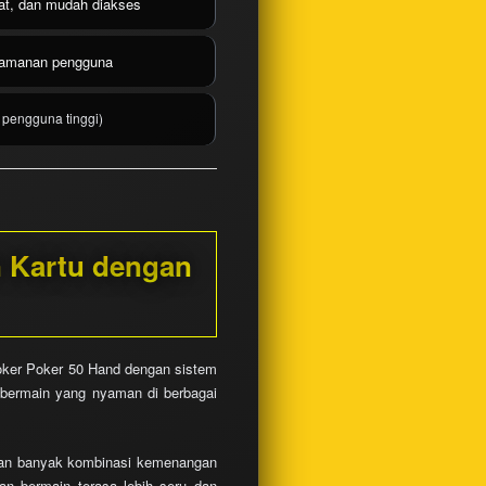
pat, dan mudah diakses
nyamanan pengguna
pengguna tinggi)
n Kartu dengan
Joker Poker 50 Hand dengan sistem
 bermain yang nyaman di berbagai
ngan banyak kombinasi kemenangan
n bermain terasa lebih seru dan