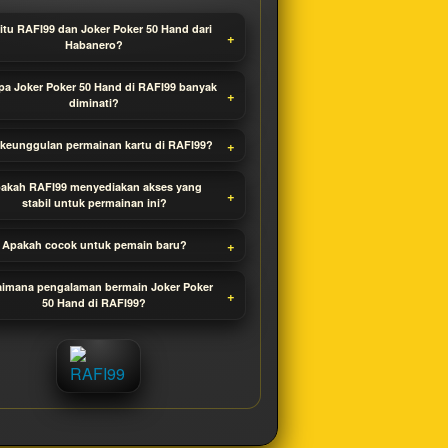
itu RAFI99 dan Joker Poker 50 Hand dari
Habanero?
a Joker Poker 50 Hand di RAFI99 banyak
diminati?
keunggulan permainan kartu di RAFI99?
akah RAFI99 menyediakan akses yang
stabil untuk permainan ini?
Apakah cocok untuk pemain baru?
imana pengalaman bermain Joker Poker
50 Hand di RAFI99?