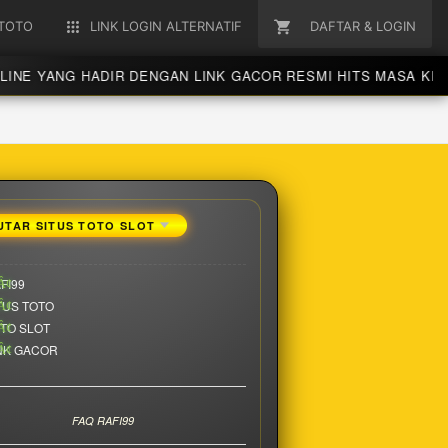
 TOTO
LINK LOGIN ALTERNATIF
DAFTAR & LOGIN
DENGAN LINK GACOR RESMI HITS MASA KINI. NIKMATI BERB
ch
I99
UTAR SITUS TOTO SLOT
88
ormasi Seputar Situs
$
o
luded:
FI99
SELECTED
luded:
TUS TOTO
 by you or one client, in a single end
luded:
TO SLOT
duct which end users
are not
charged for.
luded:
total price includes the item price and a
NK GACOR
r fee.
FAQ RAFI99
e