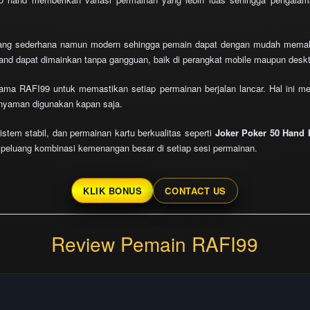
ang sederhana namun modern sehingga pemain dapat dengan mudah memah
nd dapat dimainkan tanpa gangguan, baik di perangkat mobile maupun desk
utama RAFI99 untuk memastikan setiap permainan berjalan lancar. Hal ini
n nyaman digunakan kapan saja.
stem stabil, dan permainan kartu berkualitas seperti
Joker Poker 50 Hand
n peluang kombinasi kemenangan besar di setiap sesi permainan.
KLIK BONUS
CONTACT US
Review Pemain RAFI99