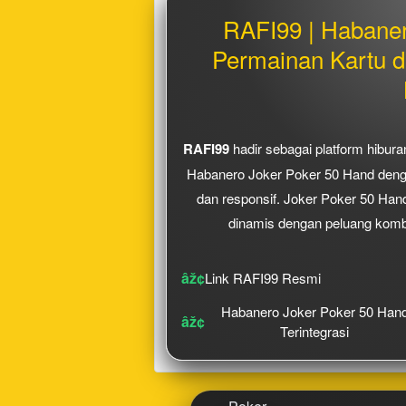
RAFI99 | Habaner
Permainan Kartu 
RAFI99
hadir sebagai platform hibur
Habanero Joker Poker 50 Hand dengan
dan responsif. Joker Poker 50 Ha
dinamis dengan peluang kombi
âž¢
Link RAFI99 Resmi
Habanero Joker Poker 50 Han
âž¢
Terintegrasi