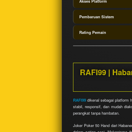
Akses Platform
Pembaruan Sistem
Rating Pemain
RAFI99 | Haba
RAFI99
dikenal sebagai platform 
stabil, responsif, dan mudah di
perangkat tanpa hambatan.
Joker Poker 50 Hand dari Habane
dalam setiap sesi. Mekanisme 5