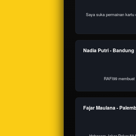
Saya suka permainan kartu 
Nadia Putri - Bandung
RAFI99 membuat Jo
Fajar Maulana - Palem
Habanero Joker Poker 50 