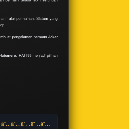
ami alur permainan. Sistem yang
top.
 membuat pengalaman bermain Joker
 Habanero
, RAFI99 menjadi pilihan
â˜…â˜…â˜…â˜…â˜…